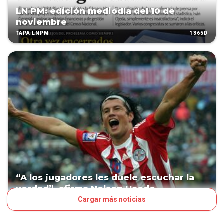
LN PM: edición mediodía del 10 de
noviembre
1365D
TAPA LNPM
“A los jugadores les duele escuchar la
verdad”, afirma Nelson Haedo
Cargar más noticias
1370D
LN POP