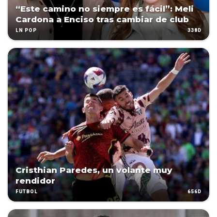
“Este camino no siempre es fácil”: Meli
Cardona a Enciso tras cambiar de club
338D
LN POP
Cristhian Paredes, un volante muy
rendidor
656D
FÚTBOL