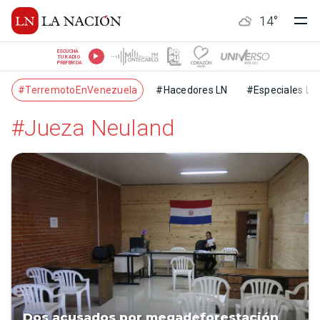
14
°
ESCUCHÁ
TU RADIO
PREFERIDA
#TerremotoEnVenezuela
#Hacedores LN
#Especiales LN
#Jueza Neuland
Dos acusados por megadeforestación