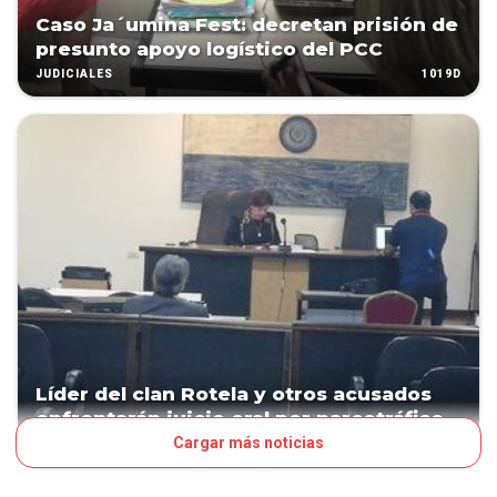
Caso Ja´umina Fest: decretan prisión de
presunto apoyo logístico del PCC
1019D
JUDICIALES
Líder del clan Rotela y otros acusados
enfrentarán juicio oral por narcotráfico
Cargar más noticias
1173D
JUDICIALES