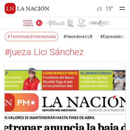
15
°
ESCUCHÁ
TU RADIO
PREFERIDA
#TerremotoEnVenezuela
#Hacedores LN
#Especiales LN
#jueza Lici Sánchez