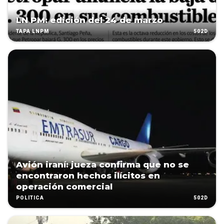
LN PM: edición del 24 de marzo
502D
TAPA LNPM
Avión iraní: jueza confirma que no se
encontraron hechos ilícitos en
operación comercial
502D
POLÍTICA