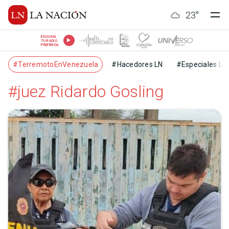
23
°
ESCUCHÁ
TU RADIO
PREFERIDA
#TerremotoEnVenezuela
#Hacedores LN
#Especiales LN
#juez Ridardo Gosling