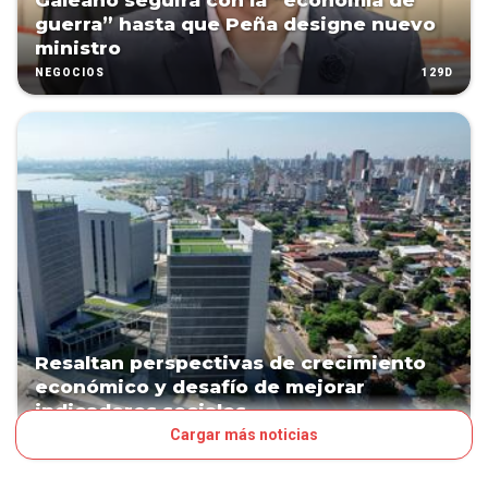
Galeano seguirá con la “economía de
guerra” hasta que Peña designe nuevo
ministro
129D
NEGOCIOS
Resaltan perspectivas de crecimiento
económico y desafío de mejorar
indicadores sociales
Cargar más noticias
204D
NEGOCIOS