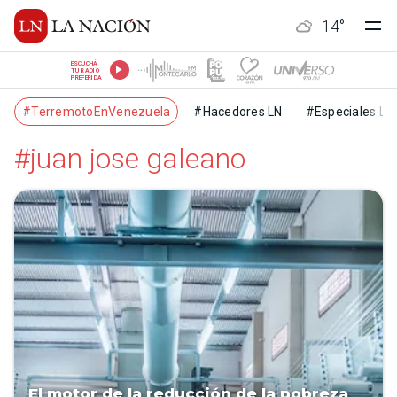
14
°
ESCUCHÁ
TU RADIO
PREFERIDA
#TerremotoEnVenezuela
#Hacedores LN
#Especiales LN
#juan jose galeano
El motor de la reducción de la pobreza