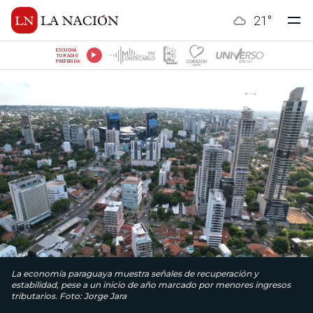
21
°
ESCUCHÁ
TU RADIO
PREFERIDA
La economía paraguaya muestra señales de recuperación y
estabilidad, pese a un inicio de año marcado por menores ingresos
tributarios. Foto: Jorge Jara