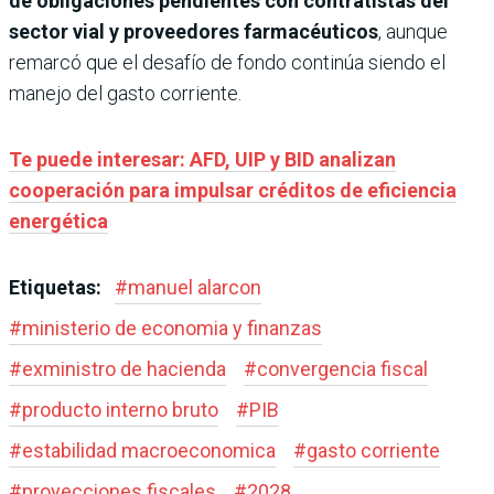
de obligaciones pendientes con contratistas del
sector vial y proveedores farmacéuticos
, aunque
remarcó que el desafío de fondo continúa siendo el
manejo del gasto corriente.
Te puede interesar: AFD, UIP y BID analizan
cooperación para impulsar créditos de eficiencia
energética
Etiquetas:
#
manuel alarcon
#
ministerio de economia y finanzas
#
exministro de hacienda
#
convergencia fiscal
#
producto interno bruto
#
PIB
#
estabilidad macroeconomica
#
gasto corriente
#
proyecciones fiscales
#
2028