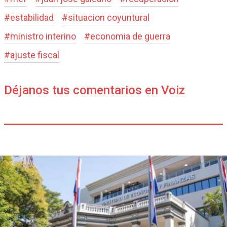
#
estabilidad
#
situacion coyuntural
#
ministro interino
#
economia de guerra
#
ajuste fiscal
Déjanos tus comentarios en Voiz