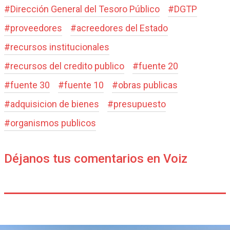
#
Dirección General del Tesoro Público
#
DGTP
#
proveedores
#
acreedores del Estado
#
recursos institucionales
#
recursos del credito publico
#
fuente 20
#
fuente 30
#
fuente 10
#
obras publicas
#
adquisicion de bienes
#
presupuesto
#
organismos publicos
Déjanos tus comentarios en Voiz