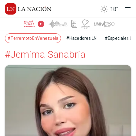
18
°
ESCUCHÁ
TU RADIO
PREFERIDA
#TerremotoEnVenezuela
#Hacedores LN
#Especiales LN
#Jemima Sanabria