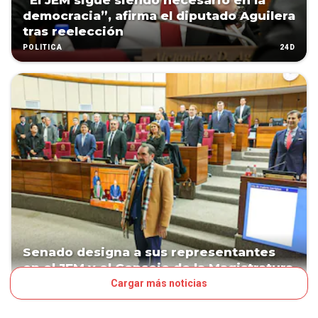
“El JEM sigue siendo necesario en la
democracia”, afirma el diputado Aguilera
tras reelección
24D
POLÍTICA
Senado designa a sus representantes
en el JEM y el Consejo de la Magistratura
Cargar más noticias
36D
POLÍTICA