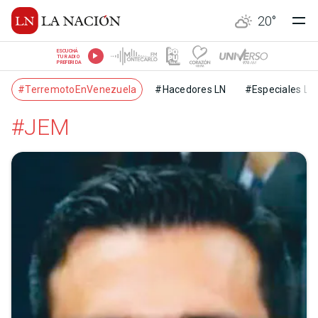
20
°
ESCUCHÁ
TU RADIO
PREFERIDA
#TerremotoEnVenezuela
#Hacedores LN
#Especiales LN
#JEM