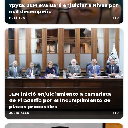
Ypyta: JEM evaluará enjuiciar a Rivas por
mal desempeño
14D
POLÍTICA
JEM inició enjuiciamiento a camarista
de Filadelfia por el incumplimiento de
plazos procesales
14D
JUDICIALES