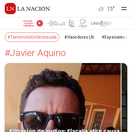
15
°
ESCUCHÁ
TU RADIO
PREFERIDA
#TerremotoEnVenezuela
#Hacedores LN
#Especiales LN
#Javier Aquino
Filtración de audios: Fiscalía abre causa