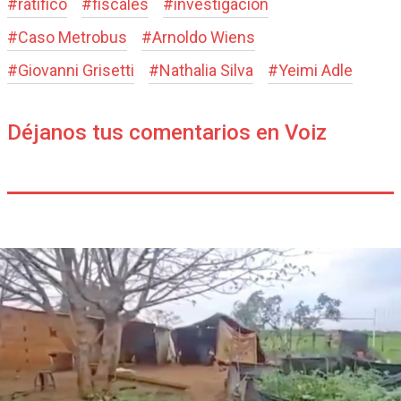
#
ratificó
#
fiscales
#
investigación
#
Caso Metrobus
#
Arnoldo Wiens
#
Giovanni Grisetti
#
Nathalia Silva
#
Yeimi Adle
Déjanos tus comentarios en Voiz