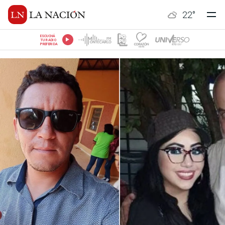
22
°
ESCUCHÁ
TU RADIO
PREFERIDA