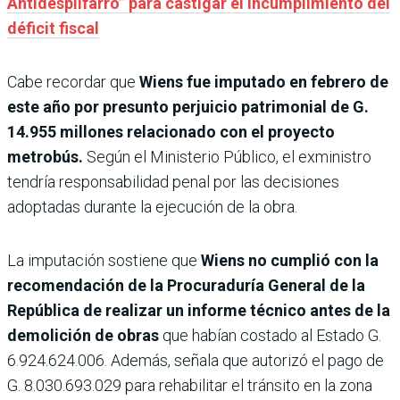
Antidespilfarro” para castigar el incumplimiento del
déficit fiscal
Cabe recordar que
Wiens fue imputado en febrero de
este año por presunto perjui­cio patrimonial de G.
14.955 millones relacionado con el proyecto
metrobús.
Según el Ministerio Público, el exmi­nistro
tendría responsabili­dad penal por las decisiones
adoptadas durante la ejecu­ción de la obra.
La imputación sostiene que
Wiens no cumplió con la
reco­mendación de la Procuradu­ría General de la
República de realizar un informe téc­nico antes de la
demolición de obras
que habían costado al Estado G.
6.924.624.006. Además, señala que autorizó el pago de
G. 8.030.693.029 para rehabilitar el tránsito en la zona