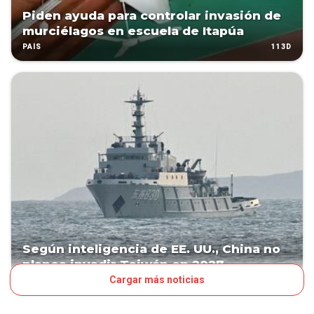
Piden ayuda para controlar invasión de
murciélagos en escuela de Itapúa
113D
PAÍS
Según inteligencia de EE. UU., China no
planea invadir Taiwán en 2027
Cargar más noticias
139D
MUNDO