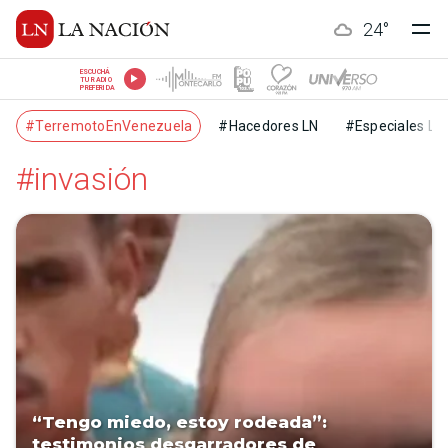
24
°
ESCUCHÁ
TU RADIO
PREFERIDA
#TerremotoEnVenezuela
#Hacedores LN
#Especiales LN
#invasión
“Tengo miedo, estoy rodeada”:
testimonios desgarradores de