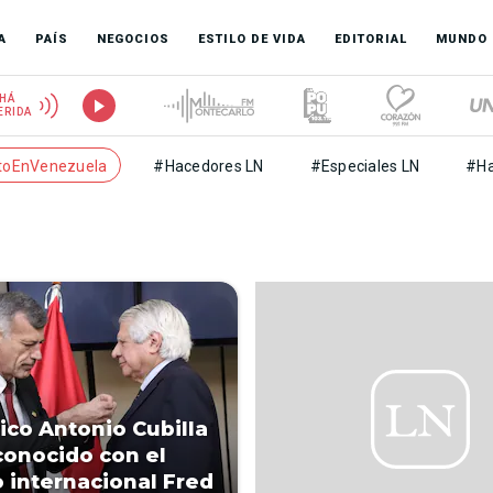
A
PAÍS
NEGOCIOS
ESTILO DE VIDA
EDITORIAL
MUNDO
HÁ
ERIDA
toEnVenezuela
#Hacedores LN
#Especiales LN
#Ha
ico Antonio Cubilla
conocido con el
 internacional Fred