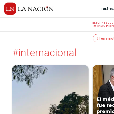
POLÍTIC
ELEGÍ Y
ESCUC
TU RADIO
PREF
#Terremo
#internacional
El méd
fue re
premio