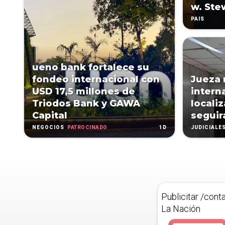
w. Ste
PAÍS
ueno bank fortalece su
fondeo internacional con
Jueza 
USD 17,5 millones de
intern
Triodos Bank y GAWA
locali
Capital
seguir
PATROCINADO
1D
NEGOCIOS
JUDICIALE
Publicitar /cont
La Nación