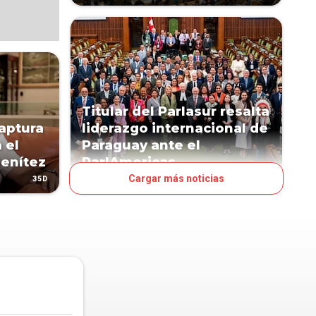
Titular del Parlasur resalta
aptura
liderazgo internacional de
 el
Paraguay ante el
Benítez
ParlAmericas
Cargar más noticias
35D
74D
POLÍTICA