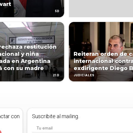
wart
5D
rechaza restitución
acional y niña
Reiteran orden de c
zada en Argentina
internacional contra
á con su madre
exdirigente Diego 
21D
S
JUDICIALES
actar con
Suscribite al mailing.