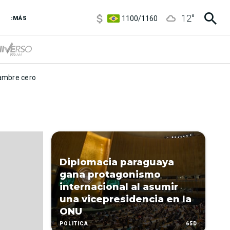
5900
/
5960
12
°
1100
/
1160
:MÁS
3,8
/
4
6850
/
7200
5900
/
5960
mbre cero
Diplomacia paraguaya
gana protagonismo
internacional al asumir
una vicepresidencia en la
ONU
65D
POLÍTICA