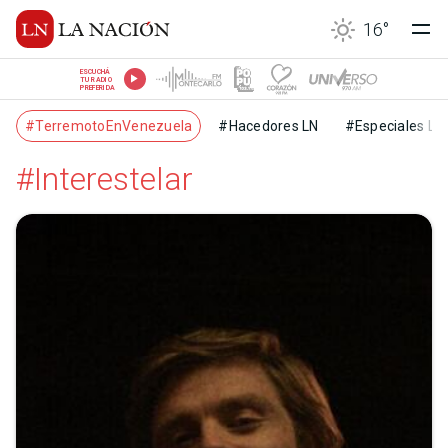
16
°
ESCUCHÁ
TU RADIO
PREFERIDA
#TerremotoEnVenezuela
#Hacedores LN
#Especiales LN
#Interestelar