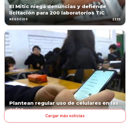
El Mitic niega denuncias y defiende
licitación para 200 laboratorios TIC
222D
NEGOCIOS
Plantean regular uso de celulares en las
aulas
Cargar más noticias
247D
PAÍS