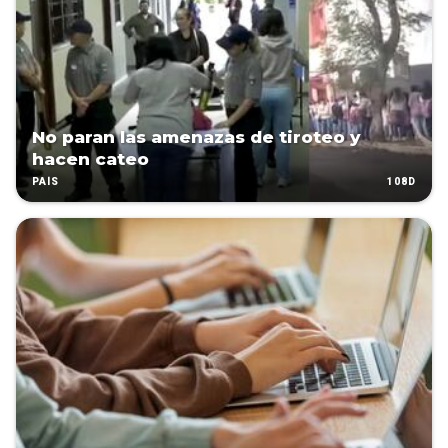
No paran las amenazas de tiroteo y
hacen cateo
108D
PAÍS