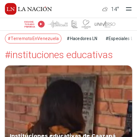
14
°
ESCUCHÁ
TU RADIO
PREFERIDA
#TerremotoEnVenezuela
#Hacedores LN
#Especiales LN
#instituciones educativas
Instituciones educativas de Caazapá