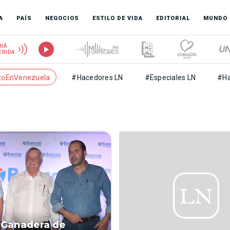
A
PAÍS
NEGOCIOS
ESTILO DE VIDA
EDITORIAL
MUNDO
HÁ
ERIDA
toEnVenezuela
#Hacedores LN
#Especiales LN
#Ha
 Ganadera de