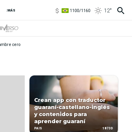
5900
/
5960
12
°
1100
/
1160
:MÁS
3,8
/
4
6850
/
7200
5900
/
5960
mbre cero
Crean app con traductor
guaraní-castellano-inglés
y contenidos para
aprender guaraní
1873D
PAÍS