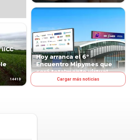
 IICC
Hoy arranca el 6º
ble
Encuentro Mipymes que
será totalmente virtual
Cargar más noticias
1441D
2075D
NEGOCIOS