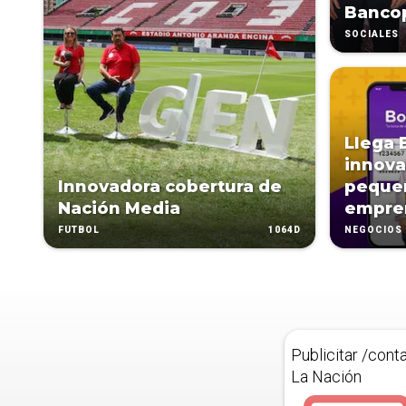
Banco
SOCIALES
Llega 
innova
Innovadora cobertura de
peque
Nación Media
empre
1064D
FÚTBOL
NEGOCIOS
Publicitar /cont
La Nación