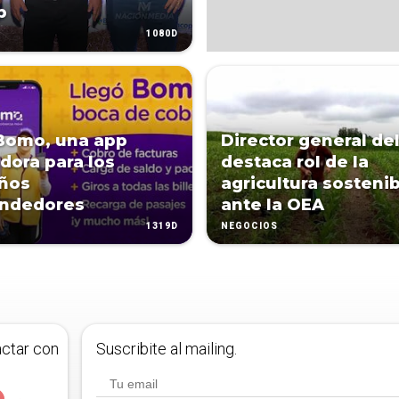
p
1080D
Bomo, una app
Director general del
dora para los
destaca rol de la
ños
agricultura sosteni
ndedores
ante la OEA
1319D
NEGOCIOS
actar con
Suscribite al mailing.