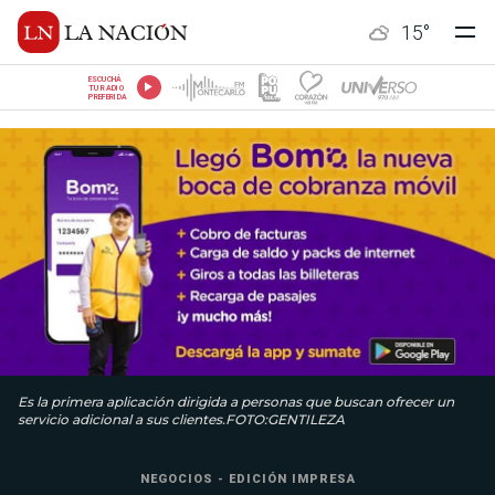
15
°
ESCUCHÁ
TU RADIO
PREFERIDA
Es la primera aplicación dirigida a personas que buscan ofrecer un
servicio adicional a sus clientes.FOTO:GENTILEZA
NEGOCIOS - EDICIÓN IMPRESA