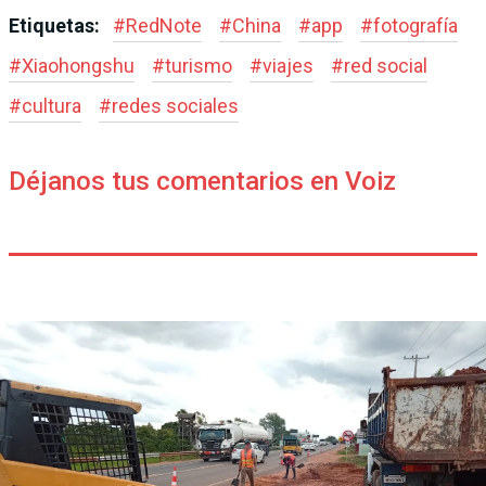
Etiquetas:
#
RedNote
#
China
#
app
#
fotografía
#
Xiaohongshu
#
turismo
#
viajes
#
red social
#
cultura
#
redes sociales
Déjanos tus comentarios en Voiz