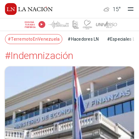
15
°
ESCUCHÁ
TU RADIO
PREFERIDA
#TerremotoEnVenezuela
#Hacedores LN
#Especiales LN
#Indemnización