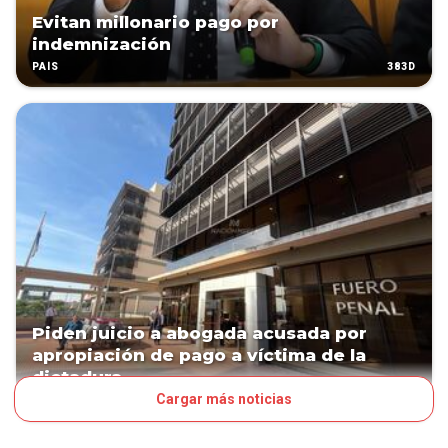
Evitan millonario pago por
indemnización
383D
PAÍS
Piden juicio a abogada acusada por
apropiación de pago a víctima de la
dictadura
Cargar más noticias
451D
JUDICIALES