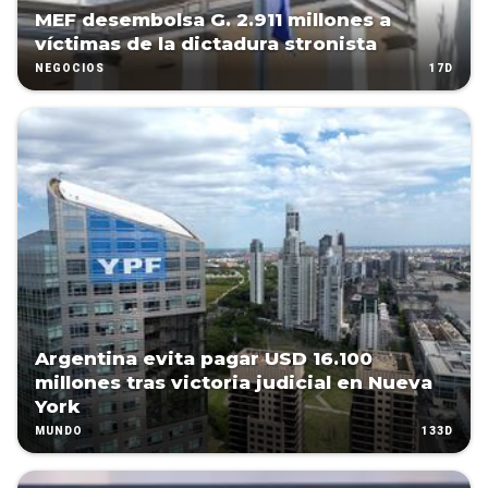
MEF desembolsa G. 2.911 millones a
víctimas de la dictadura stronista
17D
NEGOCIOS
Argentina evita pagar USD 16.100
millones tras victoria judicial en Nueva
York
133D
MUNDO