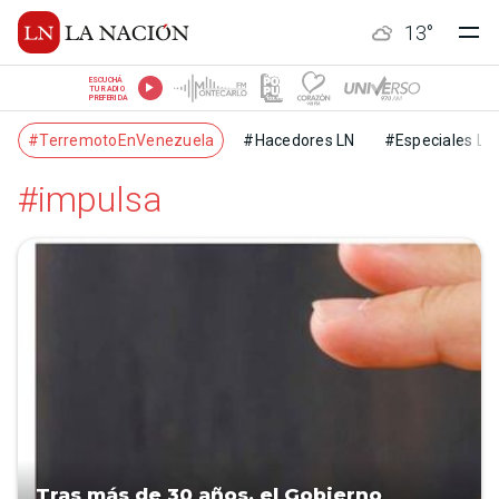
13
°
ESCUCHÁ
TU RADIO
PREFERIDA
#TerremotoEnVenezuela
#Hacedores LN
#Especiales LN
#impulsa
Tras más de 30 años, el Gobierno