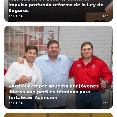
impulsa profunda reforma de la Ley de
Seguros
65D
POLÍTICA
Patrick Kemper apuesta por jóvenes
líderes con perfiles técnicos para
fortalecer Asunción
79D
POLÍTICA