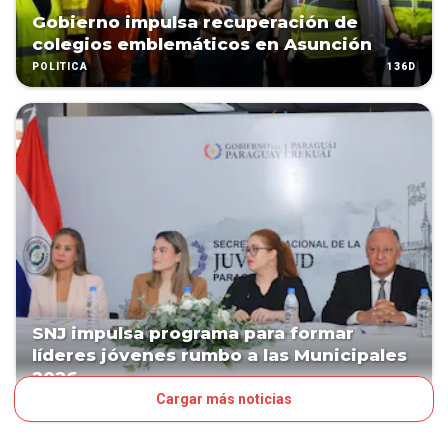
Gobierno impulsa recuperación de
colegios emblemáticos en Asunción
136D
POLÍTICA
SNJ impulsa programa para formar
líderes jóvenes rumbo a las Municipales
2026
Cargar más noticias
136D
POLÍTICA