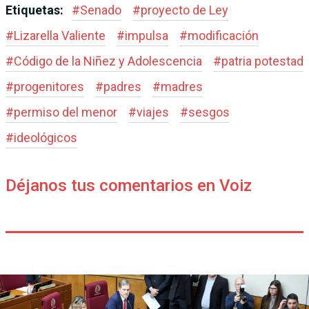
Etiquetas:
#
Senado
#
proyecto de Ley
#
Lizarella Valiente
#
impulsa
#
modificación
#
Código de la Niñez y Adolescencia
#
patria potestad
#
progenitores
#
padres
#
madres
#
permiso del menor
#
viajes
#
sesgos
#
ideológicos
Déjanos tus comentarios en Voiz