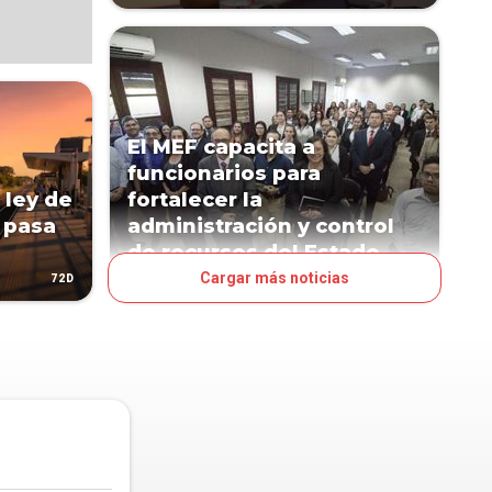
El MEF capacita a
funcionarios para
 ley de
fortalecer la
 pasa
administración y control
de recursos del Estado
Cargar más noticias
72D
111D
NEGOCIOS