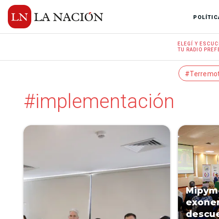
POLÍTIC
ELEGÍ Y
ESCUC
TU RADIO
PREF
#Terremo
#implementación
Mipyme
exoner
descue