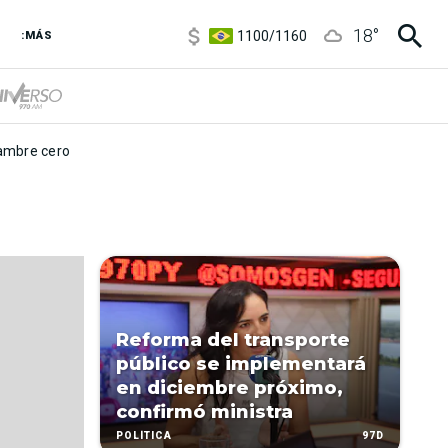
5900
/
5960
18
°
1100
/
1160
:MÁS
3,8
/
4
6850
/
7200
5900
/
5960
mbre cero
Reforma del transporte
público se implementará
en diciembre próximo,
confirmó ministra
97D
POLÍTICA