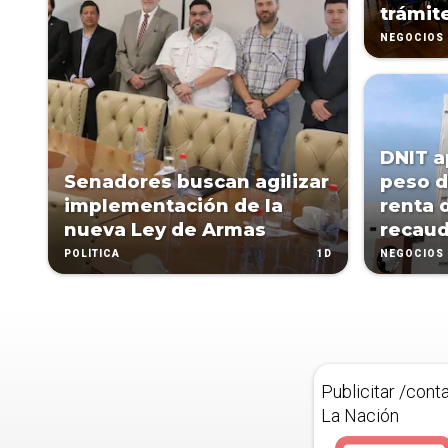
trámit
NEGOCIOS
DNIT a
Senadores buscan agilizar
peso d
implementación de la
renta 
nueva Ley de Armas
recau
1D
POLÍTICA
NEGOCIOS
Publicitar /cont
La Nación