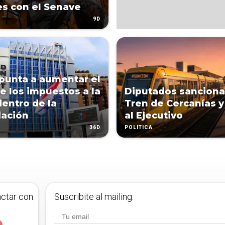
es con el Senave
9D
punta a aumentar el
e los impuestos a la
Diputados sanciona
dentro de la
Tren de Cercanías y
dación
al Ejecutivo
36D
POLÍTICA
actar con
Suscribite al mailing.