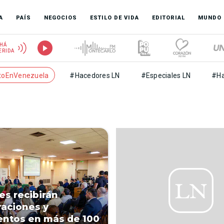
A
PAÍS
NEGOCIOS
ESTILO DE VIDA
EDITORIAL
MUNDO
HÁ
ERIDA
toEnVenezuela
#Hacedores LN
#Especiales LN
#Ha
s recibirán
aciones y
ntos en más de 100