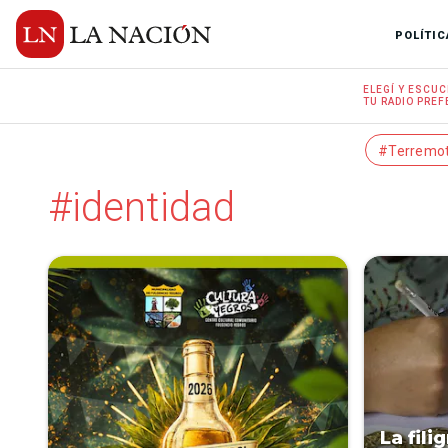
POLÍTIC
ELEGÍ Y
ESCUC
TU RADIO
PREF
#Terremo
#identidad
La fil