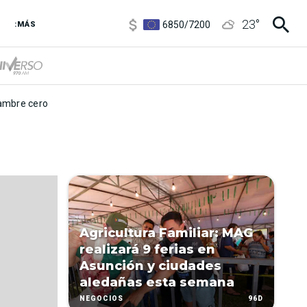
3,8
/
4
23
°
6850
/
7200
:MÁS
5900
/
5960
mbre cero
Agricultura Familiar: MAG
realizará 9 ferias en
Asunción y ciudades
aledañas esta semana
96D
NEGOCIOS