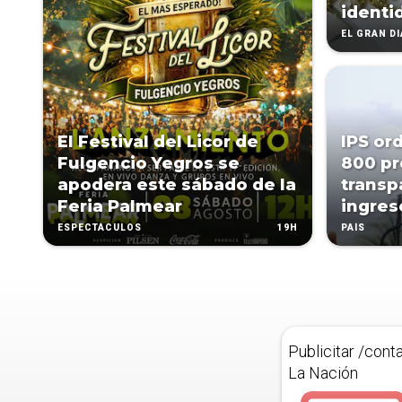
identi
EL GRAN D
El Festival del Licor de
IPS or
Fulgencio Yegros se
800 pr
apodera este sábado de la
transp
Feria Palmear
ingres
19H
ESPECTÁCULOS
PAÍS
Publicitar /cont
La Nación