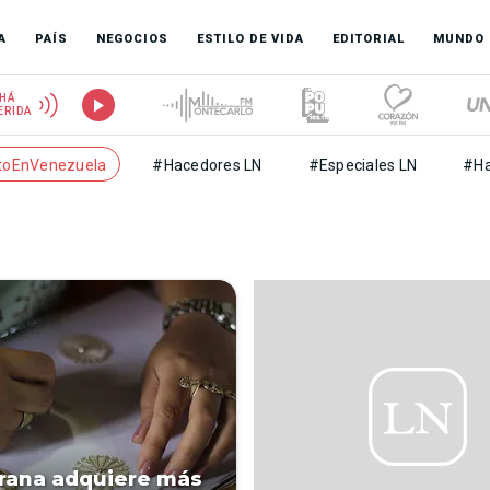
A
PAÍS
NEGOCIOS
ESTILO DE VIDA
EDITORIAL
MUNDO
HÁ
ERIDA
toEnVenezuela
#Hacedores LN
#Especiales LN
#Ha
igrana adquiere más