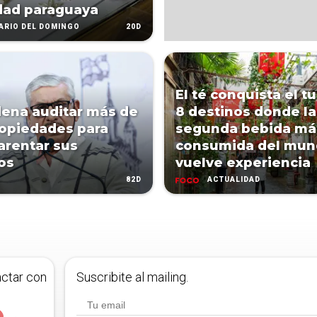
dad paraguaya
20D
IARIO DEL DOMINGO
El té conquista el t
dena auditar más de
8 destinos donde la
opiedades para
segunda bebida má
arentar sus
consumida del mun
os
vuelve experiencia
82D
ACTUALIDAD
actar con
Suscribite al mailing.