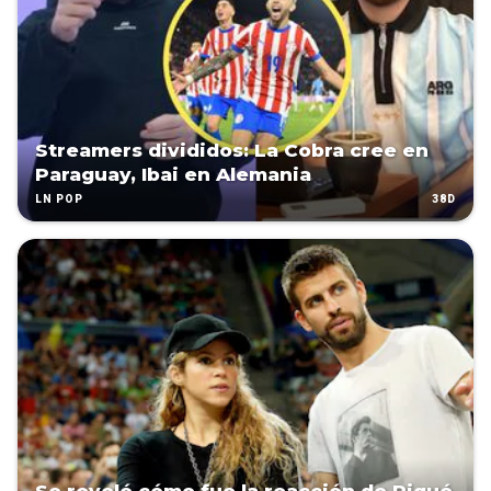
Streamers divididos: La Cobra cree en
Paraguay, Ibai en Alemania
38D
LN POP