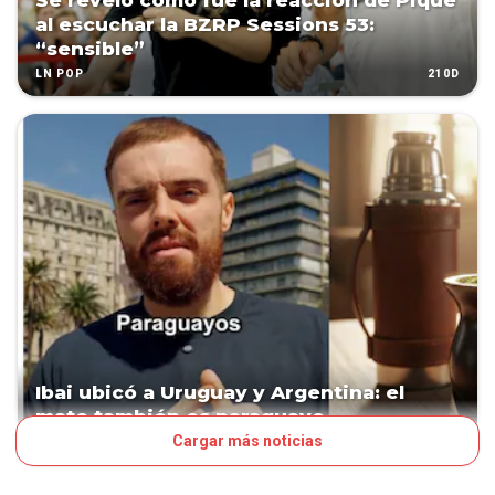
Se reveló cómo fue la reacción de Piqué
al escuchar la BZRP Sessions 53:
“sensible”
210D
LN POP
Ibai ubicó a Uruguay y Argentina: el
mate también es paraguayo
Cargar más noticias
256D
LN POP