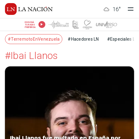
16
°
ESCUCHÁ
TU RADIO
PREFERIDA
#TerremotoEnVenezuela
#Hacedores LN
#Especiales LN
#Ibai Llanos
Ibai Llanos fue multado en España por