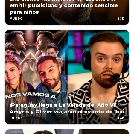
emitir publicidad y contenido sensible
para niños
13D
MUNDO
¡Paraguay llega a La Velada del Año VI!
Amyris y Oliver viajarán al evento de Ibai
16D
LN POP