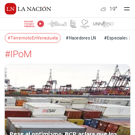
19
°
ESCUCHÁ
TU RADIO
PREFERIDA
#TerremotoEnVenezuela
#Hacedores LN
#Especiales LN
#IPoM
Pese al optimismo, BCP aclara que los