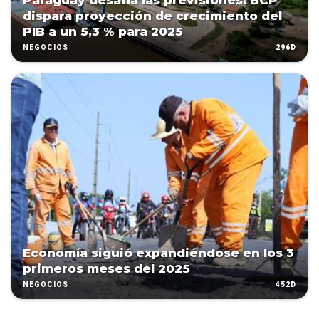
Paraguay desafía las previsiones: BCP
dispara proyección de crecimiento del
PIB a un 5,3 % para 2025
296D
NEGOCIOS
Economía siguió expandiéndose en los 3
primeros meses del 2025
452D
NEGOCIOS