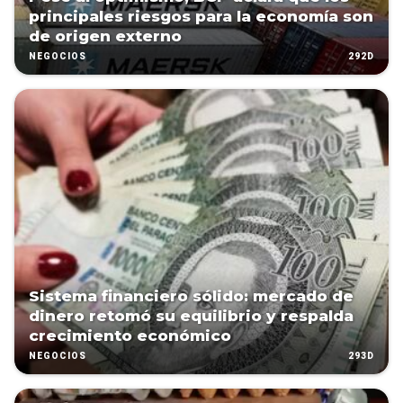
principales riesgos para la economía son
de origen externo
292D
NEGOCIOS
Sistema financiero sólido: mercado de
dinero retomó su equilibrio y respalda
crecimiento económico
293D
NEGOCIOS