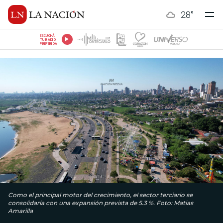
28
°
ESCUCHÁ
TU RADIO
PREFERIDA
Como el principal motor del crecimiento, el sector terciario se
consolidaría con una expansión prevista de 5.3 %. Foto: Matias
Amarilla