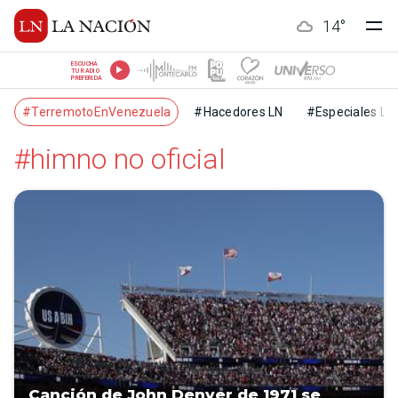
14
°
ESCUCHÁ
TU RADIO
PREFERIDA
#TerremotoEnVenezuela
#Hacedores LN
#Especiales LN
#himno no oficial
Canción de John Denver de 1971 se