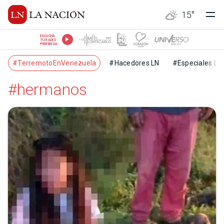
15
°
ESCUCHÁ
TU RADIO
PREFERIDA
#TerremotoEnVenezuela
#Hacedores LN
#Especiales LN
#hermanos