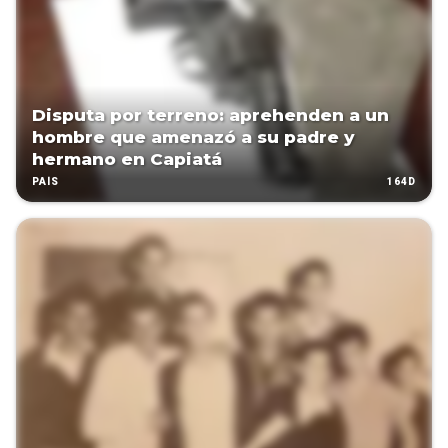
Disputa por terreno: aprehenden a un
hombre que amenazó a su padre y
hermano en Capiatá
164D
PAÍS