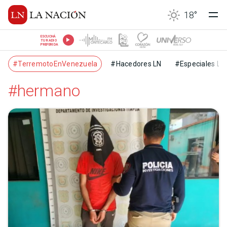
18
°
ESCUCHÁ
TU RADIO
PREFERIDA
#TerremotoEnVenezuela
#Hacedores LN
#Especiales LN
#hermano