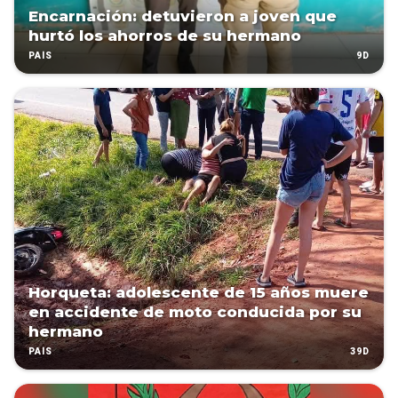
Encarnación: detuvieron a joven que
hurtó los ahorros de su hermano
9D
PAÍS
Horqueta: adolescente de 15 años muere
en accidente de moto conducida por su
hermano
39D
PAÍS