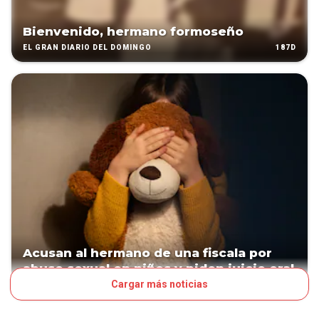
Bienvenido, hermano formoseño
187D
EL GRAN DIARIO DEL DOMINGO
Acusan al hermano de una fiscala por
abuso sexual en niños y piden juicio oral
Cargar más noticias
309D
JUDICIALES