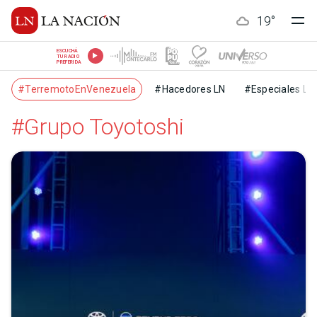
19
°
ESCUCHÁ
TU RADIO
PREFERIDA
#TerremotoEnVenezuela
#Hacedores LN
#Especiales LN
#Grupo Toyotoshi