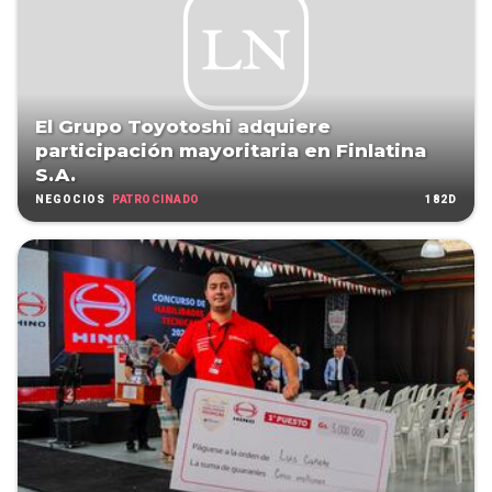
El Grupo Toyotoshi adquiere
participación mayoritaria en Finlatina
S.A.
PATROCINADO
182D
NEGOCIOS