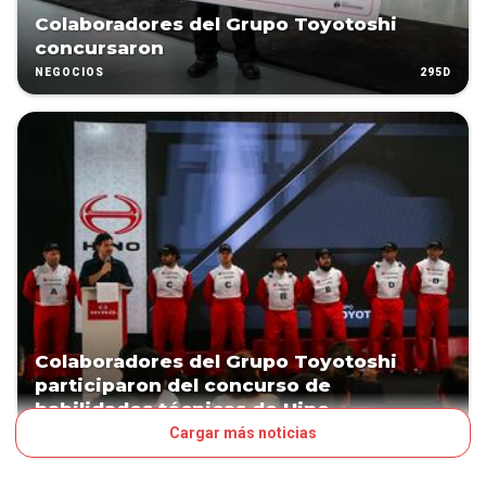
Colaboradores del Grupo Toyotoshi
concursaron
295D
NEGOCIOS
Colaboradores del Grupo Toyotoshi
participaron del concurso de
habilidades técnicas de Hino
Cargar más noticias
PATROCINADO
296D
NEGOCIOS