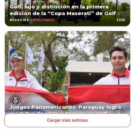
Golf, lujo y distinción en la primera
edición de la “Copa Maserati” de Golf
PATROCINADO
323D
NEGOCIOS
Juegos Panamericanos: Paraguay logró
medallas de plata y bronce en golf
Cargar más noticias
349D
PAÍS