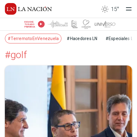
15
°
ESCUCHÁ
TU RADIO
PREFERIDA
#TerremotoEnVenezuela
#Hacedores LN
#Especiales LN
#golf