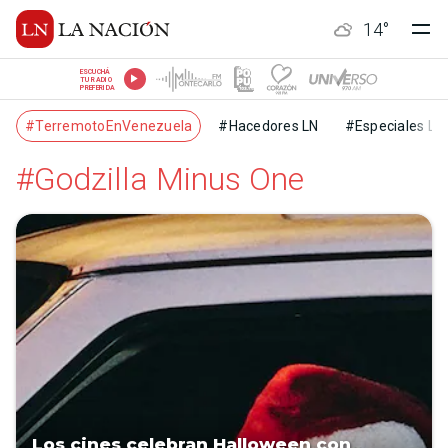
14
°
ESCUCHÁ
TU RADIO
PREFERIDA
#TerremotoEnVenezuela
#Hacedores LN
#Especiales LN
#Godzilla Minus One
Los cines celebran Halloween con