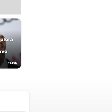
plora
evo
2143D