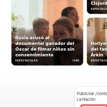
Cisjor
ESPECTÁC
Rusia acusó al
documental ganador del
Hollyw
Óscar de filmar niños sin
del fa
consentimiento
Arkin
140D
ESPECTÁCULOS
ESPECTÁC
Publicitar /cont
La Nación