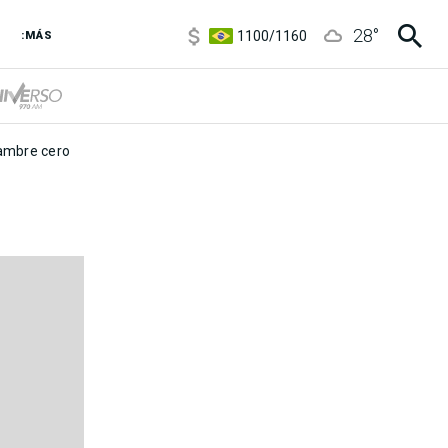
5900
/
5960
28
°
1100
/
1160
:MÁS
3,8
/
4
6850
/
7200
5900
/
5960
mbre cero