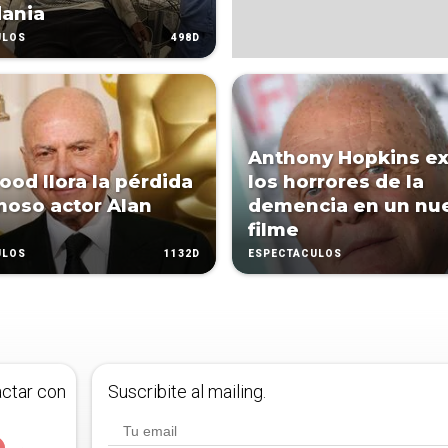
dania
498D
ULOS
Anthony Hopkins ex
ood llora la pérdida
los horrores de la
moso actor Alan
demencia en un nu
filme
1132D
ULOS
ESPECTÁCULOS
actar con
Suscribite al mailing.