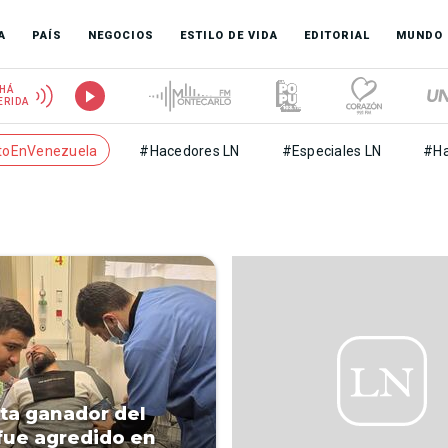
A
PAÍS
NEGOCIOS
ESTILO DE VIDA
EDITORIAL
MUNDO
HÁ
ERIDA
toEnVenezuela
#Hacedores LN
#Especiales LN
#Ha
ta ganador del
fue agredido en