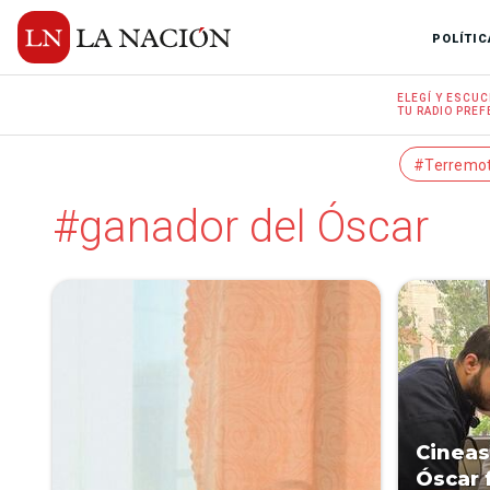
POLÍTIC
ELEGÍ Y
ESCUC
TU RADIO
PREF
#Terremo
#ganador del Óscar
Cineas
Óscar 