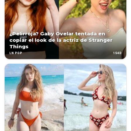
¿Pelirroja? Gaby Ovelar tentada en
copiar el look de la actriz de Stranger
Things
154D
LN POP