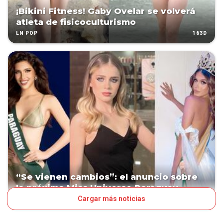
¡Bikini Fitness! Gaby Ovelar se volverá
atleta de fisicoculturismo
163D
LN POP
“Se vienen cambios”: el anuncio sobre
la próxima Miss Universo Paraguay
Cargar más noticias
164D
LN POP