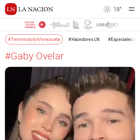
18
°
ESCUCHÁ
TU RADIO
PREFERIDA
#TerremotoEnVenezuela
#Hacedores LN
#Especiales LN
#Gaby Ovelar