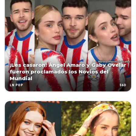
¡Les casaron! Ángel Amaro y Gaby Ovelar
fueron proclamados los Novios del
Mundial
56D
LN POP