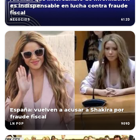
es indispensable en lucha contra fraude
fiscal
612D
NEGOCIOS
España: vuelven a acusar a Shakira por
fraude fiscal
909D
LN POP