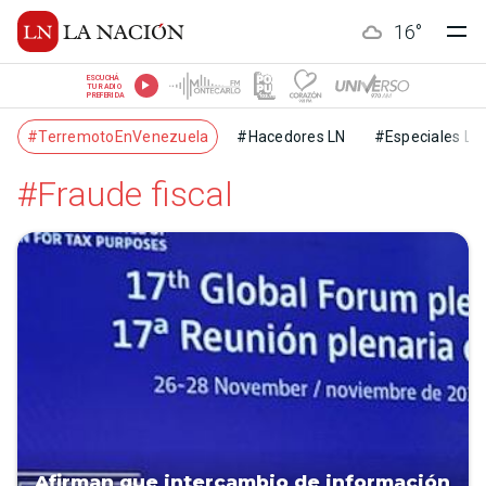
16
°
ESCUCHÁ
TU RADIO
PREFERIDA
#TerremotoEnVenezuela
#Hacedores LN
#Especiales LN
#Fraude fiscal
Afirman que intercambio de información