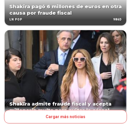
Shakira pagó 6 millones de euros en otra
causa por fraude fiscal
986D
LN POP
Shakira admite fraude fiscal y acepta
millonaria multa para evitar la cárcel
Cargar más noticias
991D
LN POP