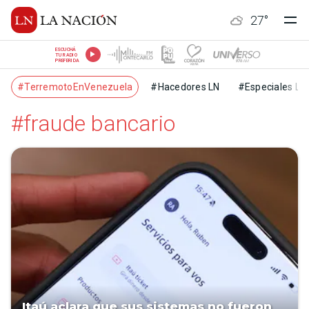
27
°
ESCUCHÁ
TU RADIO
PREFERIDA
#TerremotoEnVenezuela
#Hacedores LN
#Especiales LN
#fraude bancario
Itaú aclara que sus sistemas no fueron