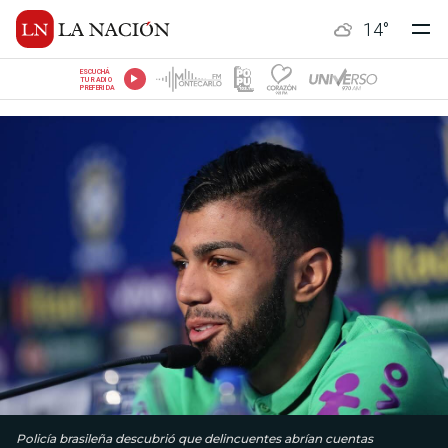
14
°
ESCUCHÁ
TU RADIO
PREFERIDA
Policía brasileña descubrió que delincuentes abrían cuentas