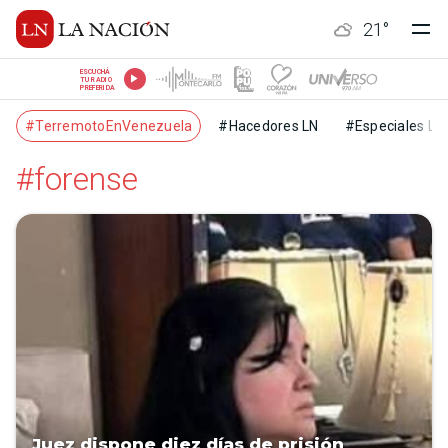
21
°
ESCUCHÁ
TU RADIO
PREFERIDA
#TerremotoEnVenezuela
#Hacedores LN
#Especiales LN
#forense
Juez dispone diez días de prisión