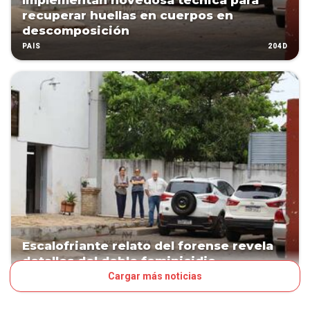
Implementan novedosa técnica para
recuperar huellas en cuerpos en
descomposición
204D
PAÍS
Escalofriante relato del forense revela
detalles del doble feminicidio
Cargar más noticias
321D
PAÍS