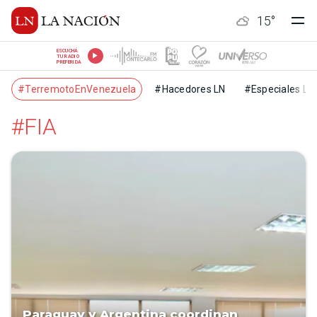
15
°
ESCUCHÁ
TU RADIO
PREFERIDA
#TerremotoEnVenezuela
#Hacedores LN
#Especiales LN
#FIA
Paraguay y Argentina coordinan