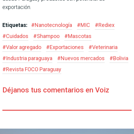
exportación.
Etiquetas:
#
Nanotecnología
#
MIC
#
Rediex
#
Cuidados
#
Shampoo
#
Mascotas
#
Valor agregado
#
Exportaciones
#
Veterinaria
#
Industria paraguaya
#
Nuevos mercados
#
Bolivia
#
Revista FOCO Paraguay
Déjanos tus comentarios en Voiz