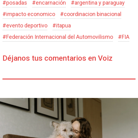
#
posadas
#
encarnación
#
argentina y paraguay
#
impacto economico
#
coordinacion binacional
#
evento deportivo
#
itapua
#
Federación Internacional del Automovilismo
#
FIA
Déjanos tus comentarios en Voiz