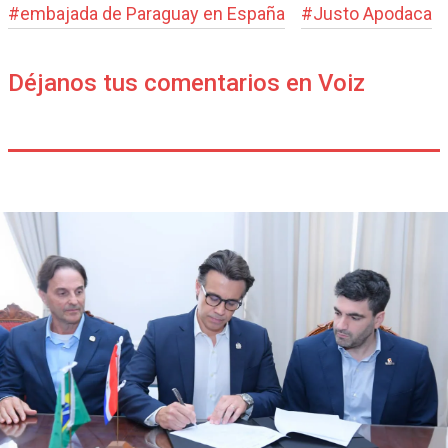
#
embajada de Paraguay en España
#
Justo Apodaca
Déjanos tus comentarios en Voiz