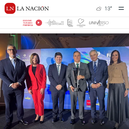
13
°
ESCUCHÁ
TU RADIO
PREFERIDA