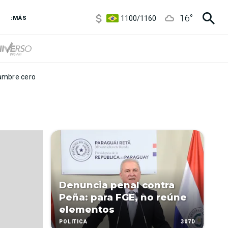
5900
/
5960
16
°
1100
/
1160
:MÁS
3,8
/
4
6850
/
7200
5900
/
5960
mbre cero
Denuncia penal contra
Peña: para FGE, no reúne
elementos
307D
POLÍTICA