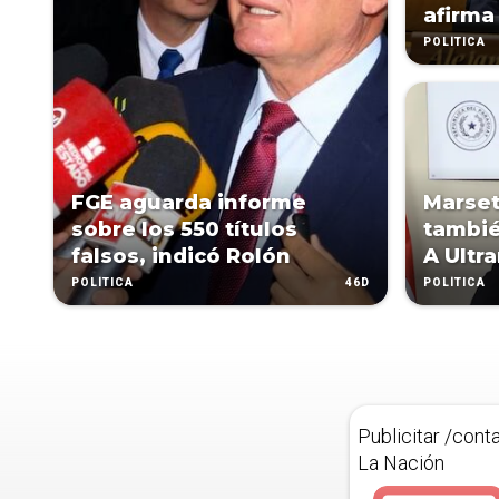
afirma
POLÍTICA
FGE aguarda informe
Marset
sobre los 550 títulos
tambié
falsos, indicó Rolón
A Ultr
46D
POLÍTICA
POLÍTICA
Publicitar /cont
La Nación