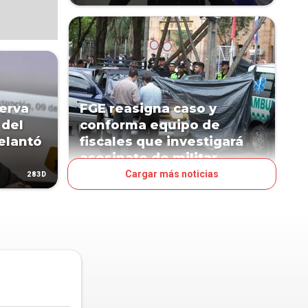
erva
FGE reasigna caso y
 del
conforma equipo de
elantó
fiscales que investigará
asesinato de militar
Cargar más noticias
283D
307D
POLÍTICA