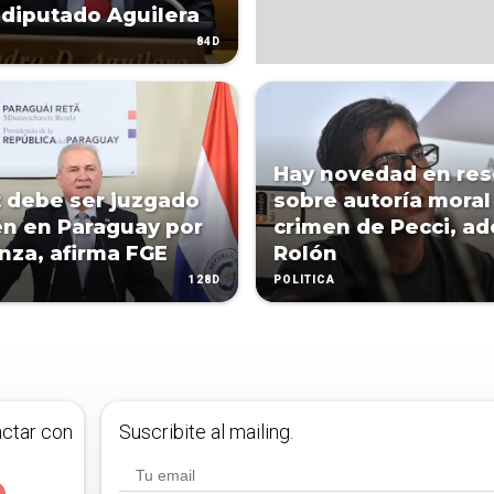
 diputado Aguilera
84D
Hay novedad en res
 debe ser juzgado
sobre autoría moral
n en Paraguay por
crimen de Pecci, ad
anza, afirma FGE
Rolón
128D
POLÍTICA
actar con
Suscribite al mailing.