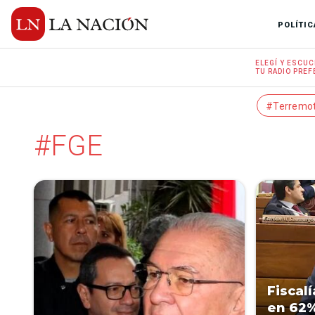
POLÍTIC
ELEGÍ Y
ESCUC
TU RADIO
PREF
#Terremo
#FGE
Fiscal
en 62%