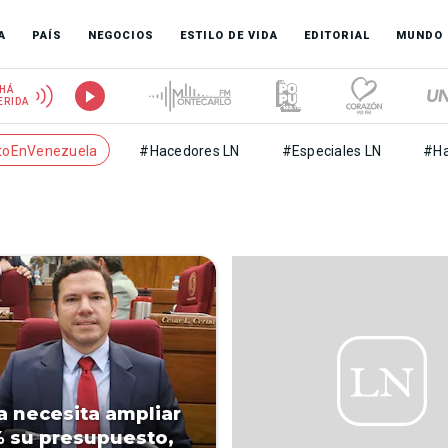
A
PAÍS
NEGOCIOS
ESTILO DE VIDA
EDITORIAL
MUNDO
HÁ
ERIDA
toEnVenezuela
#Hacedores LN
#Especiales LN
#Ha
ía necesita ampliar
 su presupuesto,