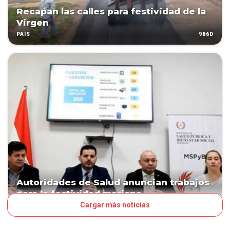
Recapan las calles para festividad de la
Virgen
986D
PAÍS
Autoridades de Salud anuncian trabajos
para la festividad mariana
Cargar más noticias
995D
PAÍS