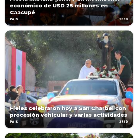
económico de USD 25 millones en
Caacupé
238D
PAÍS
Fieles celebraron hoy a San Charbel con
procesión vehicular y varias actividades
384D
PAÍS