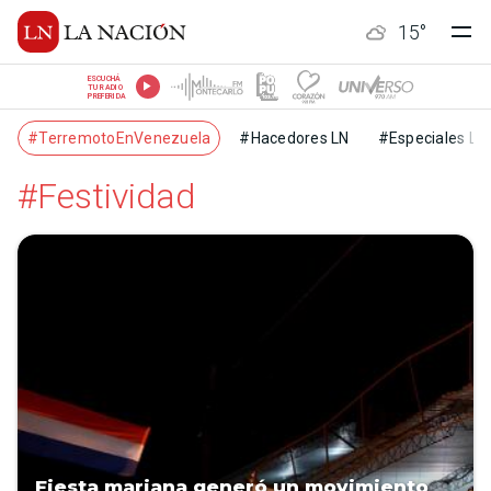
15
°
ESCUCHÁ
TU RADIO
PREFERIDA
#TerremotoEnVenezuela
#Hacedores LN
#Especiales LN
#Festividad
Fiesta mariana generó un movimiento