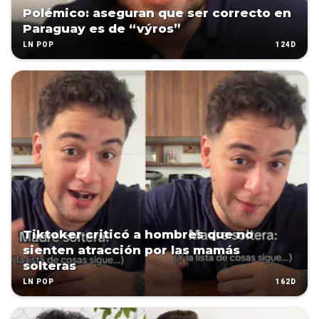
Polémico: aseguran que ser correcto en
Paraguay es de “výros”
124D
LN POP
Tiktoker criticó a hombres que no
sienten atracción por las mamás
solteras
162D
LN POP