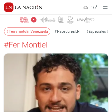
16
°
ESCUCHÁ
TU RADIO
PREFERIDA
#TerremotoEnVenezuela
#Hacedores LN
#Especiales LN
#Fer Montiel