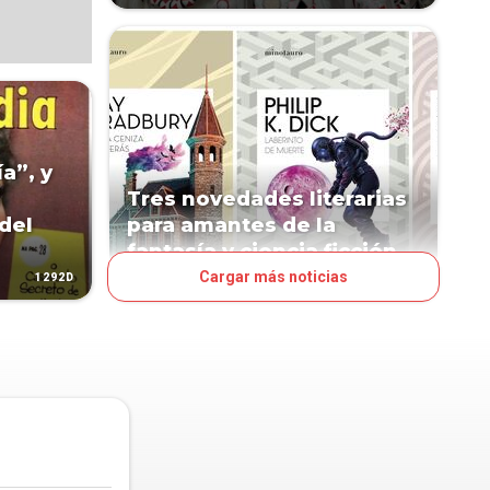
a”, y
Tres novedades literarias
del
para amantes de la
fantasía y ciencia ficción
Cargar más noticias
1292D
1859D
DESTACADO