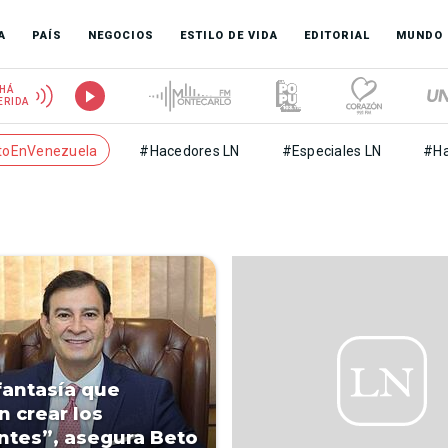
A
PAÍS
NEGOCIOS
ESTILO DE VIDA
EDITORIAL
MUNDO
HÁ
ERIDA
toEnVenezuela
#Hacedores LN
#Especiales LN
#Ha
 fantasía que
n crear los
tes”, asegura Beto