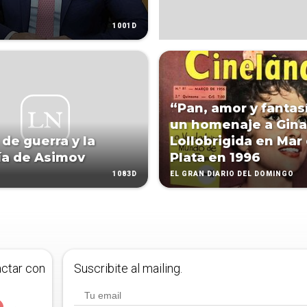
1001D
“Pan, amor y fantasí
un homenaje a Gina
 de guerra y la
Lollobrigida en Mar 
ía de Asimov
Plata en 1996
1083D
EL GRAN DIARIO DEL DOMINGO
actar con
Suscribite al mailing.