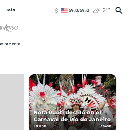
6850
/
7200
21
°
5900
/
5960
:MÁS
1100
/
1160
3,8
/
4
6850
/
7200
5900
/
5960
mbre cero
Nora Ruoti desfiló en el
Carnaval de Río de Janeiro
1565D
LN POP