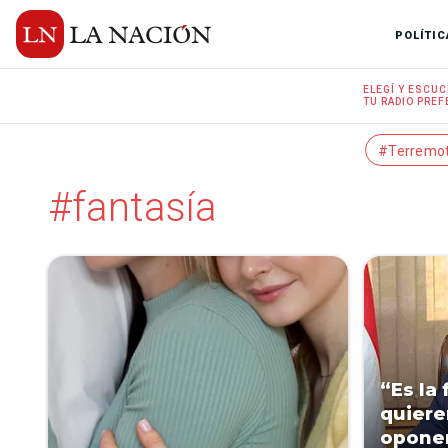
POLÍTIC
ELEGÍ Y
ESCUC
TU RADIO
PREF
#Terremo
#fantasía
“Es la
quiere
oponen