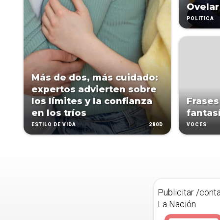
Ovelar
POLÍTICA
Más de dos, más cuidado:
expertos advierten sobre
los límites y la confianza
Frases
en los tríos
fantas
280D
ESTILO DE VIDA
VOCES
Publicitar /cont
La Nación