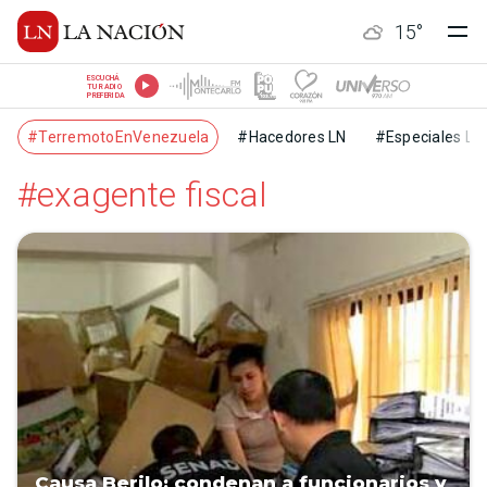
15
°
ESCUCHÁ
TU RADIO
PREFERIDA
#TerremotoEnVenezuela
#Hacedores LN
#Especiales LN
#exagente fiscal
Causa Berilo: condenan a funcionarios y