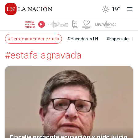
19
°
ESCUCHÁ
TU RADIO
PREFERIDA
#TerremotoEnVenezuela
#Hacedores LN
#Especiales LN
#estafa agravada
Fiscalía presenta acusación y pide juicio