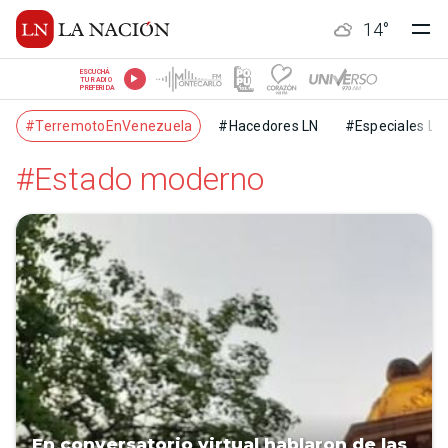
14
°
ESCUCHÁ
TU RADIO
PREFERIDA
#TerremotoEnVenezuela
#Hacedores LN
#Especiales LN
#Estado moderno
En conversatorio virtual hablaron de las