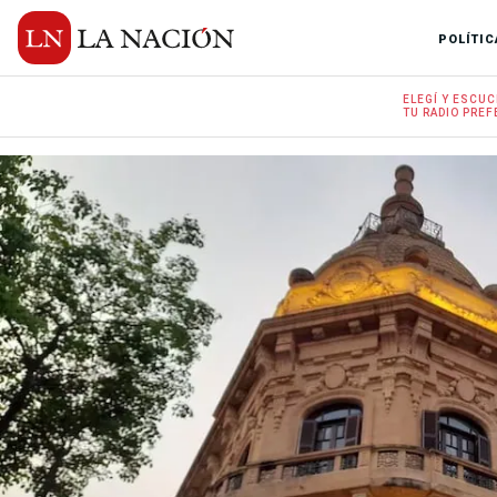
POLÍTIC
ELEGÍ Y
ESCUC
TU RADIO
PREF