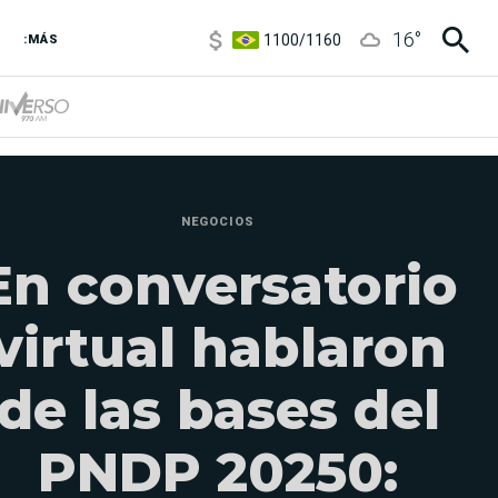
1100
/
1160
16
°
:MÁS
3,8
/
4
6850
/
7200
5900
/
5960
NEGOCIOS
En conversatorio
virtual hablaron
de las bases del
PNDP 20250: