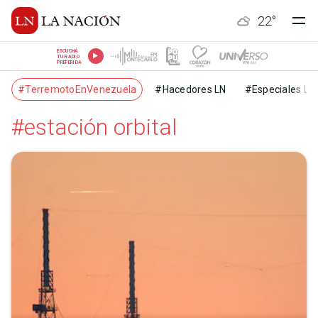
22
°
ESCUCHÁ
TU RADIO
PREFERIDA
#TerremotoEnVenezuela
#Hacedores LN
#Especiales LN
#estación orbital