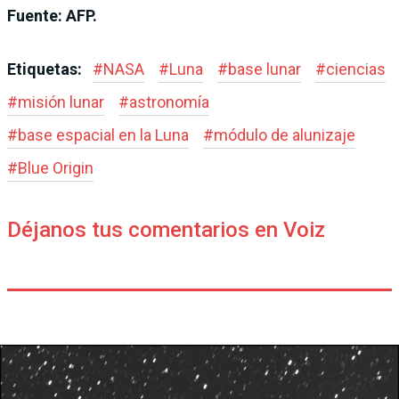
Fuente: AFP.
Etiquetas:
#
NASA
#
Luna
#
base lunar
#
ciencias
#
misión lunar
#
astronomía
#
base espacial en la Luna
#
módulo de alunizaje
#
Blue Origin
Déjanos tus comentarios en Voiz