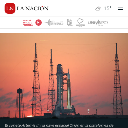
15
°
ESCUCHÁ
TU RADIO
PREFERIDA
El cohete Artemis II y la nave espacial Orión en la plataforma de