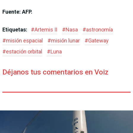
Fuente: AFP.
Etiquetas:
#
Artemis II
#
Nasa
#
astronomía
#
misión espacial
#
misión lunar
#
Gateway
#
estación orbital
#
Luna
Déjanos tus comentarios en Voiz