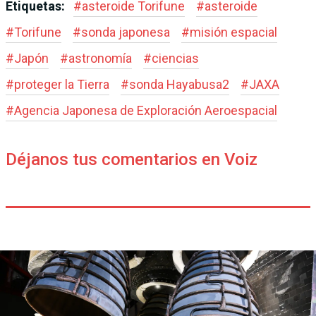
Etiquetas:
#
asteroide Torifune
#
asteroide
#
Torifune
#
sonda japonesa
#
misión espacial
#
Japón
#
astronomía
#
ciencias
#
proteger la Tierra
#
sonda Hayabusa2
#
JAXA
#
Agencia Japonesa de Exploración Aeroespacial
Déjanos tus comentarios en Voiz