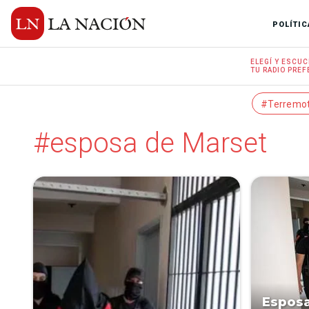
POLÍTIC
ELEGÍ Y
ESCUC
TU RADIO
PREF
#Terremo
#esposa de Marset
Esposa