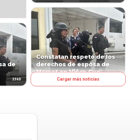
Constatan respeto de los
sa de
derechos de esposa de
Marset en Viñas Cue
Cargar más noticias
236D
374D
POLÍTICA