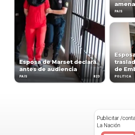
amenaz
PAÍS
Esposa
Esposa de Marset declara
trasla
antes de audiencia
de Em
82D
PAÍS
POLÍTICA
Publicitar /cont
La Nación