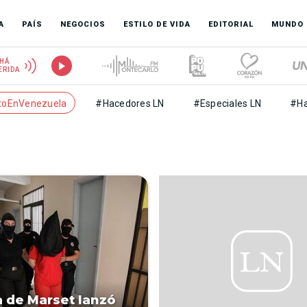
A
PAÍS
NEGOCIOS
ESTILO DE VIDA
EDITORIAL
MUNDO
HÁ
ERIDA
toEnVenezuela
#Hacedores LN
#Especiales LN
#Ha
 de Marset lanzó