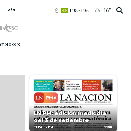
5900
/
5960
16
°
1100
/
1160
:MÁS
3,8
/
4
6850
/
7200
5900
/
5960
mbre cero
LN PM: edición mediodía
del 3 de setiembre
338D
TAPA LNPM