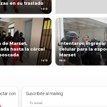
as en su traslado
161D
 de Marset,
Intentaron ingresar
dada hasta la cárcel
celular para la espo
boscada
Marset
167D
PAÍS
actar con
Suscribite al mailing.