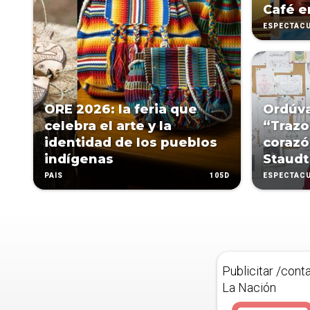
Café e
ESPECTÁC
ORE 2026: la feria que
Ordúva
celebra el arte y la
“Trazos
identidad de los pueblos
corazó
indígenas
Staudt
105D
PAÍS
ESPECTÁC
Publicitar /cont
La Nación