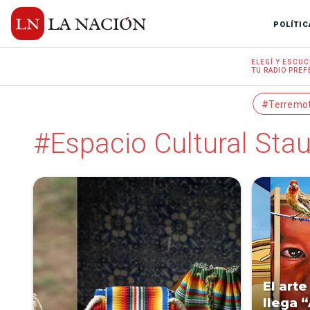
POLÍTIC
ELEGÍ Y
ESCUC
TU RADIO
PREF
#Terremo
#Espacio Cultural Sta
El arte
llega “