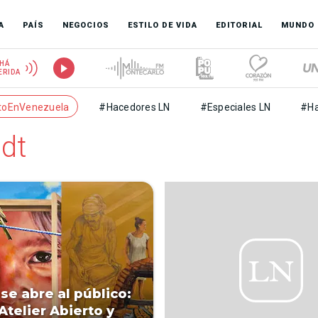
A
PAÍS
NEGOCIOS
ESTILO DE VIDA
EDITORIAL
MUNDO
HÁ
ERIDA
toEnVenezuela
#Hacedores LN
#Especiales LN
#Ha
udt
 se abre al público:
Atelier Abierto y