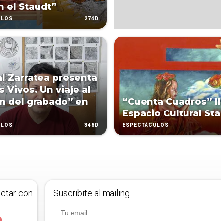
n el Staudt”
274D
ULOS
l Zarratea presenta
 Vivos. Un viaje al
n del grabado” en
“Cuenta Cuadros” ll
Espacio Cultural St
348D
ULOS
ESPECTÁCULOS
actar con
Suscribite al mailing.