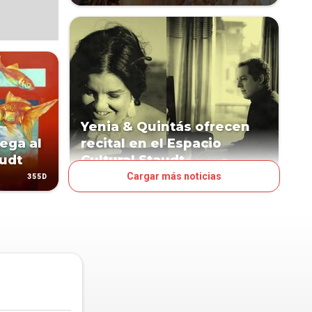
Yenia & Quintás ofrecen
ega al
recital en el Espacio
audt
Cultural Staudt
Cargar más noticias
355D
400D
ESPECTÁCULOS