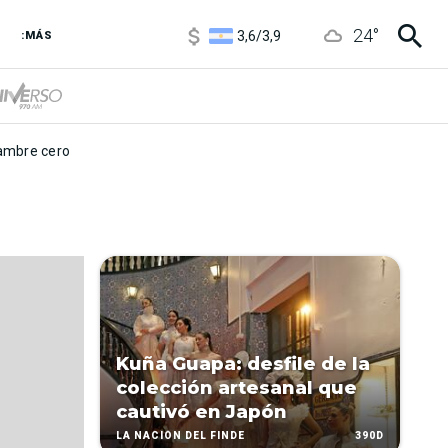
1100
/
1160
24
°
3,6
/
3,9
:MÁS
6850
/
7200
5900
/
5960
mbre cero
Kuña Guapa: desfile de la
colección artesanal que
cautivó en Japón
390D
LA NACIÓN DEL FINDE